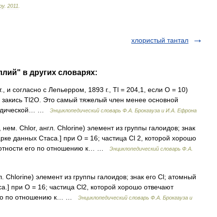
ру
.
2011
.
хлористый тантал
ллий" в других словарях:
., и согласно с Лепьерром, 1893 г., Tl = 204,1, если О = 10)
и закись Τl2O. Это самый тяжелый член менее основной
ериодической… …
Энциклопедический словарь Ф.А. Брокгауза и И.А. Ефрона
 нем. Chlor, англ. Chlorine) элемент из группы галоидов; знак
арке данных Стаса.] при O = 16; частица Cl 2, которой хорошо
лотности его по отношению к… …
Энциклопедический словарь Ф.А.
л. Chlorine) элемент из группы галоидов; знак его Cl; атомный
а.] при O = 16; частица Cl2, которой хорошо отвечают
его по отношению к… …
Энциклопедический словарь Ф.А. Брокгауза и