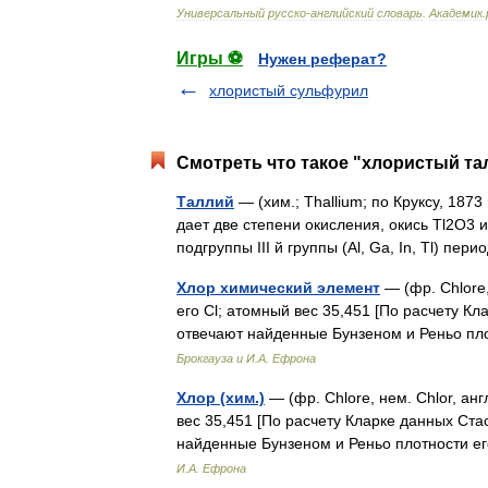
Универсальный
русско
-
английский
словарь
.
Академик
.
Игры ⚽
Нужен реферат?
хлористый сульфурил
Смотреть что такое "хлористый та
Таллий
— (хим.; Thallium; по Круксу, 1873 г
дает две степени окисления, окись Tl2О3 
подгруппы III й группы (Al, Ga, In, Tl) п
Хлор химический элемент
— (фр. Chlore,
его Cl; атомный вес 35,451 [Пo расчету Кл
отвечают найденные Бунзеном и Реньо п
Брокгауза и И.А. Ефрона
Хлор (хим.)
— (фр. Chlore, нем. Chlor, анг
вес 35,451 [По расчету Кларке данных Стас
найденные Бунзеном и Реньо плотности 
И.А. Ефрона