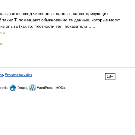
называется свод численных данных, характеризующих
В таких Т. помещают обыкновенно те данные, которые могут
из опыта (как то: плотности тел, показатели… …
рона
я
ка
,
Реклама на сайте
18+
omla,
Drupal,
WordPress, MODx.