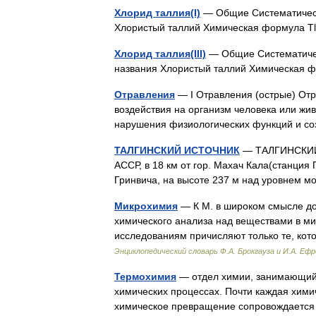
Хлорид таллия(I)
— Общие Систематическ
Хлористый таллий Химическая формула Tl
Хлорид таллия(III)
— Общие Систематичес
названия Хлористый таллий Химическая 
Отравления
— I Отравления (острые) Отр
воздействия на организм человека или жи
нарушения физиологических функций и с
ТАЛГИНСКИЙ ИСТОЧНИК
— ТАЛГИНСКИЙ 
АССР, в 18 км от гор. Махач Кала(станция Пе
Гринвича, на высоте 237 м над уровнем
Микрохимия
— К М. в широком смысле д
химического анализа над веществами в м
исследованиям причисляют только те, ко
Энциклопедический словарь Ф.А. Брокгауза и И.А. Еф
Термохимия
— отдел химии, занимающийс
химических процессах. Почти каждая хими
химическое превращение сопровождаетс