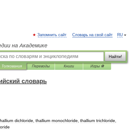
Запомнить сайт
Словарь на свой сайт
RU
едии на Академике
Найти!
Толкования
Переводы
Книги
Игры ⚽
ийский словарь
thallium
dichloride
,
thallium
monochloride
,
thallium
trichloride
,
loride