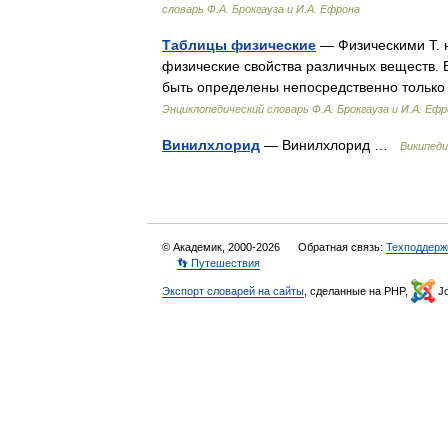
словарь Ф.А. Брокгауза и И.А. Ефрона
Таблицы физические
— Физическими Т. 
физические свойства различных веществ. 
быть определены непосредственно только 
Энциклопедический словарь Ф.А. Брокгауза и И.А. Еф
Винилхлорид
— Винилхлорид …
Википеди
© Академик, 2000-2026
Обратная связь:
Техподдерж
👣 Путешествия
Экспорт словарей на сайты
, сделанные на PHP,
Jo