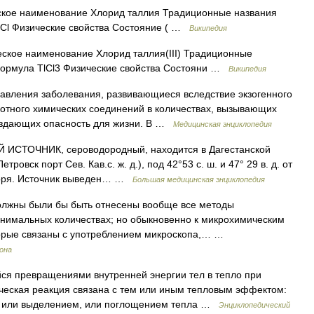
ое наименование Хлорид таллия Традиционные названия
Cl Физические свойства Состояние ( …
Википедия
кое наименование Хлорид таллия(III) Традиционные
формула TlCl3 Физические свойства Состояни …
Википедия
авления заболевания, развивающиеся вследствие экзогенного
вотного химических соединений в количествах, вызывающих
оздающих опасность для жизни. В …
Медицинская энциклопедия
ИСТОЧНИК, сероводородный, находится в Дагестанской
тровск порт Сев. Кав.с. ж. д.), под 42°53 с. ш. и 47° 29 в. д. от
 моря. Источник выведен… …
Большая медицинская энциклопедия
олжны были бы быть отнесены вообще все методы
инимальных количествах; но обыкновенно к микрохимическим
торые связаны с употреблением микроскопа,… …
рона
я превращениями внутренней энергии тел в тепло при
ческая реакция связана с тем или иным тепловым эффектом:
я или выделением, или поглощением тепла …
Энциклопедический