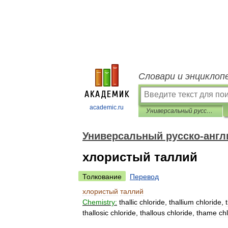
Словари и энциклоп
academic.ru
Универсальный русско-английский словарь
Универсальный русско-англ
хлористый таллий
Толкование
Перевод
хлористый
таллий
Chemistry:
thallic
chloride
,
thallium
chloride
,
thallosic
chloride
,
thallous
chloride
,
thame
ch